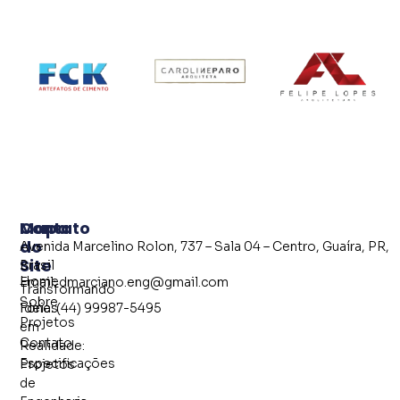
Mapa
Contato
do
Avenida Marcelino Rolon, 737 – Sala 04 – Centro, Guaíra, PR,
Site
Brasil
Home
Email: dmarciano.eng@gmail.com
Transformando
Sobre
Fone: (44) 99987-5495
Ideias
Projetos
em
Contato
Realidade:
Especificações
Projetos
de