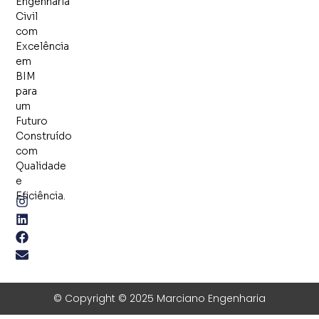
Engenharia
Civil
com
Excelência
em
BIM
para
um
Futuro
Construído
com
Qualidade
e
Eficiência.
© Copyright © 2025 Marciano Engenharia